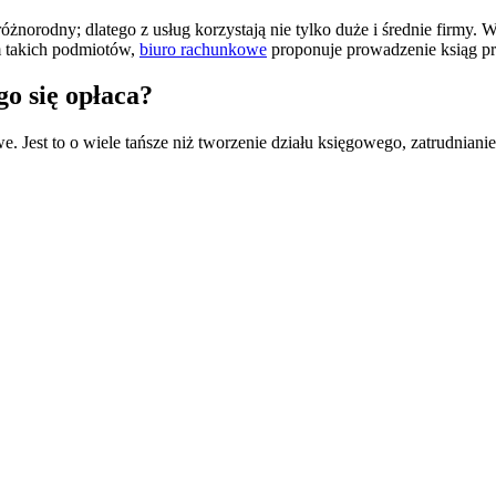
 różnorodny; dlatego z usług korzystają nie tylko duże i średnie firmy
m takich podmiotów,
biuro rachunkowe
proponuje prowadzenie ksiąg p
o się opłaca?
owe. Jest to o wiele tańsze niż tworzenie działu księgowego, zatrudn