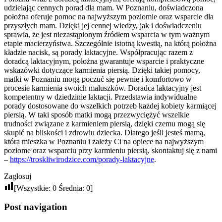
udzielając cennych porad dla mam. W Poznaniu, doświadczona
położna oferuje pomoc na najwyższym poziomie oraz wsparcie dla
przyszłych mam. Dzięki jej cennej wiedzy, jak i doświadczeniu
sprawia, że jest niezastąpionym źródłem wsparcia w tym ważnym
etapie macierzyństwa. Szczególnie istotną kwestią, na którą położna
kładzie nacisk, są porady laktacyjne. Współpracując razem z
doradcą laktacyjnym, położna gwarantuje wsparcie i praktyczne
wskazówki dotyczące karmienia piersią. Dzięki takiej pomocy,
matki w Poznaniu mogą poczuć się pewnie i komfortowo w
procesie karmienia swoich maluszków. Doradca laktacyjny jest
kompetentny w dziedzinie laktacji. Przedstawia indywidualne
porady dostosowane do wszelkich potrzeb każdej kobiety karmiącej
piersią. W taki sposób matki mogą przezwyciężyć wszelkie
trudności związane z karmieniem piersią, dzięki czemu mogą się
skupić na bliskości i zdrowiu dziecka. Dlatego jeśli jesteś mamą,
która mieszka w Poznaniu i zależy Ci na opiece na najwyższym
poziome oraz wsparciu przy karmieniu piersią, skontaktuj się z nami
–
https://troskliwirodzice.com/porady-laktacyjne
.
Zagłosuj
[Wszystkie:
0
Średnia:
0
]
Post navigation