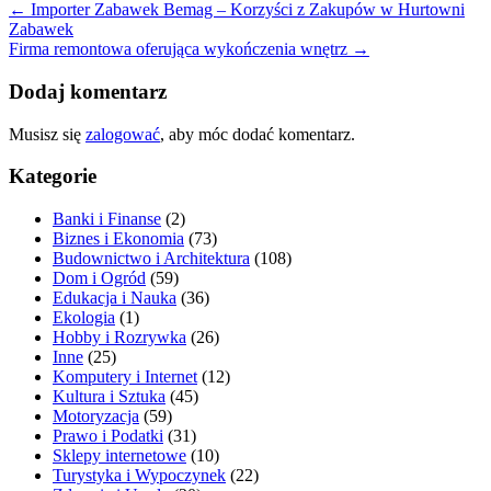
←
Importer Zabawek Bemag – Korzyści z Zakupów w Hurtowni
Zabawek
Firma remontowa oferująca wykończenia wnętrz
→
Dodaj komentarz
Musisz się
zalogować
, aby móc dodać komentarz.
Kategorie
Banki i Finanse
(2)
Biznes i Ekonomia
(73)
Budownictwo i Architektura
(108)
Dom i Ogród
(59)
Edukacja i Nauka
(36)
Ekologia
(1)
Hobby i Rozrywka
(26)
Inne
(25)
Komputery i Internet
(12)
Kultura i Sztuka
(45)
Motoryzacja
(59)
Prawo i Podatki
(31)
Sklepy internetowe
(10)
Turystyka i Wypoczynek
(22)