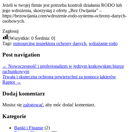
Jeżeli w twojej firmie jest potrzeba kontroli działania RODO lub
jego wdrożenia, skorzystaj z oferty „Bez Owijania” –
https://bezowijania.com/wdrozenie-rodo-systemu-ochrony-danych-
osobowych.
Zagłosuj
[Wszystkie:
0
Średnia:
0
]
Tagi:
outsourcing inspektora ochrony danych
,
wdrażanie rodo
Post navigation
←
Nowoczesność i profesjonalizm w jednym krakowskim biurze
rachunkowym
Trwała i skuteczna ochrona powierzchni za pomocą lakierów
Raptor
→
Dodaj komentarz
Musisz się
zalogować
, aby móc dodać komentarz.
Kategorie
Banki i Finanse
(2)