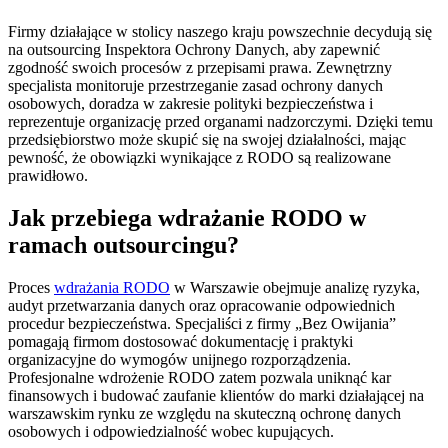
Firmy działające w stolicy naszego kraju powszechnie decydują się
na outsourcing Inspektora Ochrony Danych, aby zapewnić
zgodność swoich procesów z przepisami prawa. Zewnętrzny
specjalista monitoruje przestrzeganie zasad ochrony danych
osobowych, doradza w zakresie polityki bezpieczeństwa i
reprezentuje organizację przed organami nadzorczymi. Dzięki temu
przedsiębiorstwo może skupić się na swojej działalności, mając
pewność, że obowiązki wynikające z RODO są realizowane
prawidłowo.
Jak przebiega wdrażanie RODO w
ramach outsourcingu?
Proces
wdrażania RODO
w Warszawie obejmuje analizę ryzyka,
audyt przetwarzania danych oraz opracowanie odpowiednich
procedur bezpieczeństwa. Specjaliści z firmy „Bez Owijania”
pomagają firmom dostosować dokumentację i praktyki
organizacyjne do wymogów unijnego rozporządzenia.
Profesjonalne wdrożenie RODO zatem pozwala uniknąć kar
finansowych i budować zaufanie klientów do marki działającej na
warszawskim rynku ze względu na skuteczną ochronę danych
osobowych i odpowiedzialność wobec kupujących.