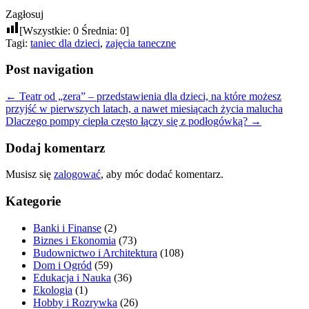
Zagłosuj
[Wszystkie:
0
Średnia:
0
]
Tagi:
taniec dla dzieci
,
zajęcia taneczne
Post navigation
←
Teatr od „zera” – przedstawienia dla dzieci, na które możesz
przyjść w pierwszych latach, a nawet miesiącach życia malucha
Dlaczego pompy ciepła często łączy się z podłogówką?
→
Dodaj komentarz
Musisz się
zalogować
, aby móc dodać komentarz.
Kategorie
Banki i Finanse
(2)
Biznes i Ekonomia
(73)
Budownictwo i Architektura
(108)
Dom i Ogród
(59)
Edukacja i Nauka
(36)
Ekologia
(1)
Hobby i Rozrywka
(26)