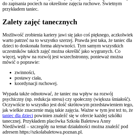
do zapisania pociech na określone zajęcia ruchowe. Świetnym
przykładem taniec.
Zalety zajęć tanecznych
Możliwość zrobienia kariery jawi się jako coś pięknego, aczkolwiek
warto patrzeć na to wszystko szerzej. Prawda jest taka, że taniec dla
dzieci to doskonała forma aktywności. Tym samym wszystkich
uczestników takich zajęć można określić jako wygranych. Co
więcej, wpływ na rozwój jest wszechstronny, ponieważ można
mówić o poprawie:
zwinności,
postawy ciała,
koordynacji ruchowej.
Wypada także odnotować, że taniec ma wpływ na rozwój
psychiczny (np. redukcja stresu) czy społeczny (większa śmiałość).
Oczywiście to wszystko jest dość skrótowym przedstawieniem tego,
jak wielkie znaczenie mają takie zajęcia. Ważne w tym jest też to, że
taniec dla dzieci
powinien znaleźć się w ofercie każdej szkółki
tanecznej. Przykładem placówka Szkoła Baletowa Anny
Niedźwiedź – szczegóły na temat działalności można znaleźć pod
adresem https://szkolabaletowa.poznan.pl.